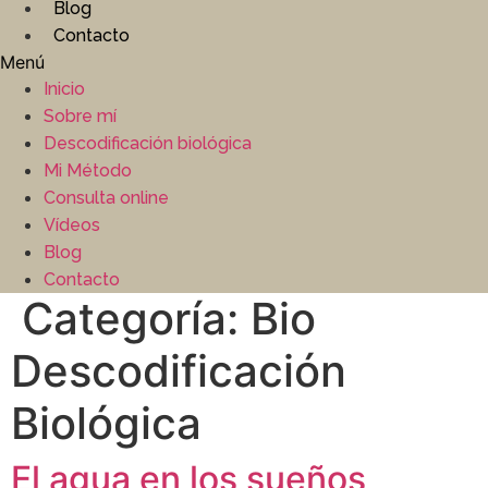
Blog
Contacto
Menú
Inicio
Sobre mí
Descodificación biológica
Mi Método
Consulta online
Vídeos
Blog
Contacto
Categoría:
Bio
Descodificación
Biológica
El agua en los sueños