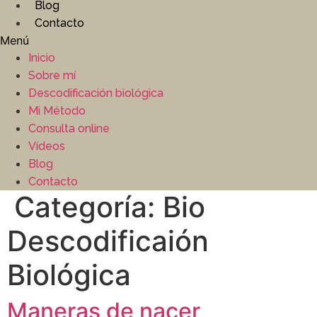
Blog
Contacto
Menú
Inicio
Sobre mí
Descodificación biológica
Mi Método
Consulta online
Vídeos
Blog
Contacto
Categoría:
Bio
Descodificaión
Biológica
Maneras de nacer